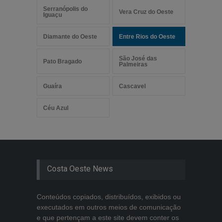
Serranópolis do
Vera Cruz do Oeste
Iguaçu
Diamante do Oeste
Entre Rios do Oeste
São José das
Pato Bragado
Palmeiras
Guaíra
Cascavel
Céu Azul
Costa Oeste News
Conteúdos copiados, distribuídos, exibidos ou
executados em outros meios de comunicação
e que pertençam a este site devem conter os