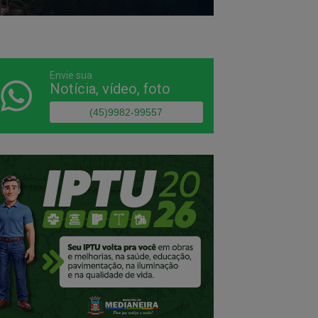
Envie sua
Notícia, vídeo, foto
(45)9982-99557