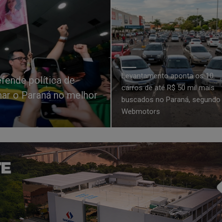
Levantamento aponta os 10
efende política de
carros de até R$ 50 mil mais
mar o Paraná no melhor
buscados no Paraná, segundo
Webmotors