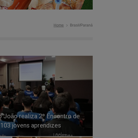
Home
Brasil/Paraná
 João realiza 2º Encontro de
103 jovens aprendizes