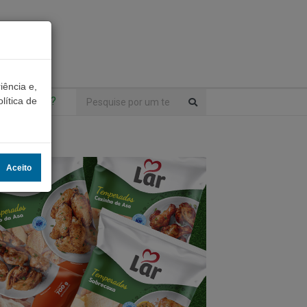
iência e,
ntrou algo?
lítica de
Aceito