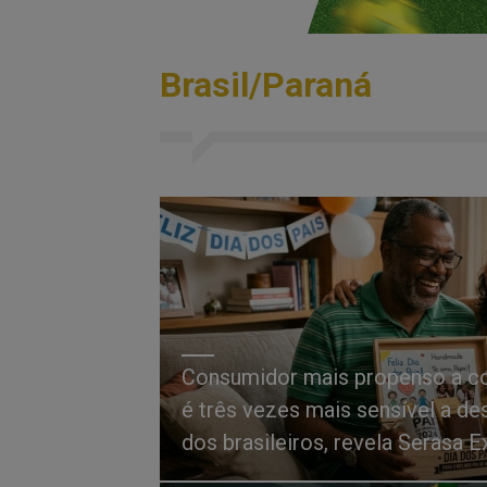
Brasil/Paraná
Consumidor mais propenso a co
é três vezes mais sensível a d
dos brasileiros, revela Serasa E