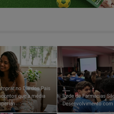
mprar no Dia dos Pais
escontos que a média
Rede de Farmácias São
xperian
Desenvolvimento com 