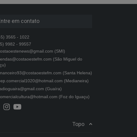
Entre em contato
5) 3565 - 1022
5) 9982 - 99557
ostaoestenews@gmail.com (SMI)
endas@costaoestefm.com (São Miguel do
çu)
inanceiro93@costaoestefm.com (Santa Helena)
ep.comercial1020@hotmail.com (Medianeira)
adioguaira@gmail.com (Guaíra)
omercialcultura@hotmail.com (Foz do Iguaçu)
Topo