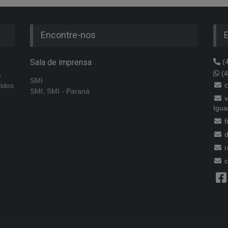
Encontre-nos
Sala de imprensa
(4
(4
e
SMI
c
vidos
SMI, SMI - Paraná
v
Igua
f
d
r
c