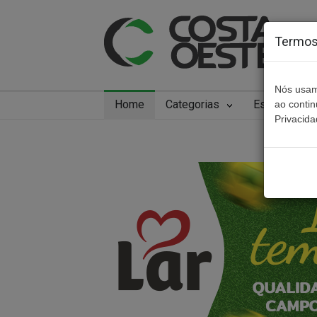
Termos 
Nós usam
Home
Categorias
Especiais
ao conti
Privacida