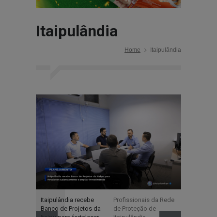
Itaipulândia
Home
Itaipulândia
Itaipulândia recebe
Profissionais da Rede
BPFRON e 
Banco de Projetos da
de Proteção de
apreendem