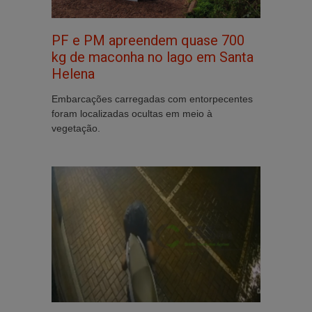
PF e PM apreendem quase 700
kg de maconha no lago em Santa
Helena
Embarcações carregadas com entorpecentes
foram localizadas ocultas em meio à
vegetação.