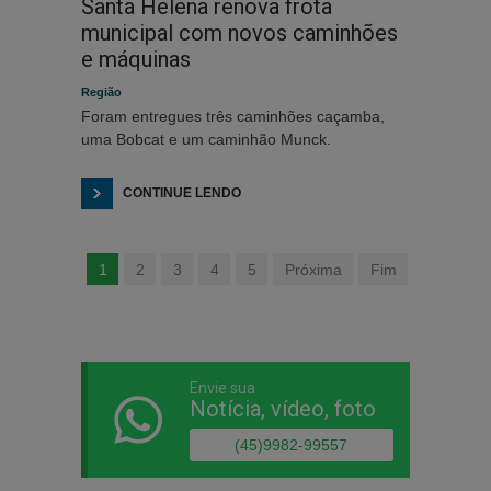
Santa Helena renova frota
municipal com novos caminhões
e máquinas
Região
Foram entregues três caminhões caçamba,
uma Bobcat e um caminhão Munck.
CONTINUE LENDO
1
2
3
4
5
Próxima
Fim
Envie sua
Notícia, vídeo, foto
(45)9982-99557