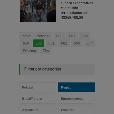
supera expectativas
e lotes são
arrematados por
R$268.700,00
Início
Anterior
656
657
658
659
660
661
662
663
664
Próxima
Fim
Filtrar por categorias
Policial
Região
Brasil/Paraná
Entretenimento
Agricultura
Esportes