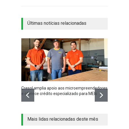
Últimas notícias relacionadas
Cresol amplia apoio aos microempreendedores
Serran
e oferece crédito especializado para MEIs
result
excelê
Mais lidas relacionadas deste mês