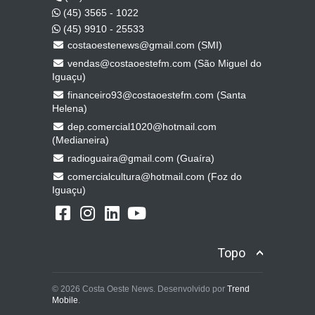
(45) 3565 - 1022
(45) 9910 - 25533
costaoestenews@gmail.com (SMI)
vendas@costaoestefm.com (São Miguel do
Iguaçu)
financeiro93@costaoestefm.com (Santa
Helena)
dep.comercial1020@hotmail.com
(Medianeira)
radioguaira@gmail.com (Guaíra)
comercialcultura@hotmail.com (Foz do
Iguaçu)
Topo
© 2026 Costa Oeste News. Desenvolvido por
Trend
Mobile
.