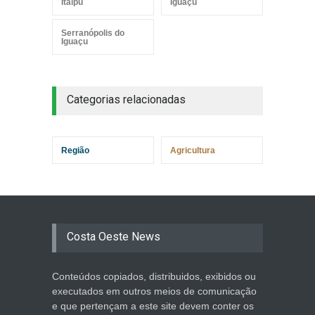
Itaipu
Iguaçu
Serranópolis do
Iguaçu
Categorias relacionadas
Região
Agricultura
Costa Oeste News
Conteúdos copiados, distribuidos, exibidos ou
executados em outros meios de comunicação
e que pertençam a este site devem conter os