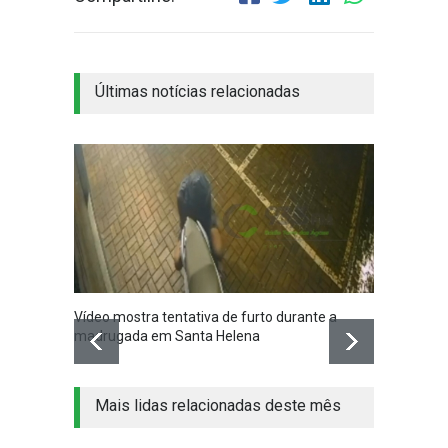
Últimas notícias relacionadas
Vídeo mostra tentativa de furto durante a
Santa 
madrugada em Santa Helena
nesta q
Mais lidas relacionadas deste mês