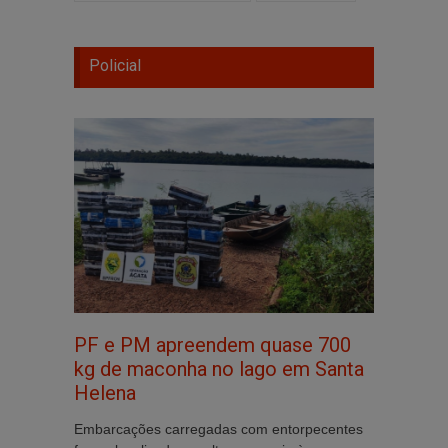
Policial
PF e PM apreendem quase 700
kg de maconha no lago em Santa
Helena
Embarcações carregadas com entorpecentes