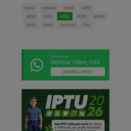
Inicio
Anterior
4088
4089
4090
4091
4092
4093
4094
4095
4096
Próxima
Fim
Envie sua
Notícia, vídeo, foto
(45)9982-99557