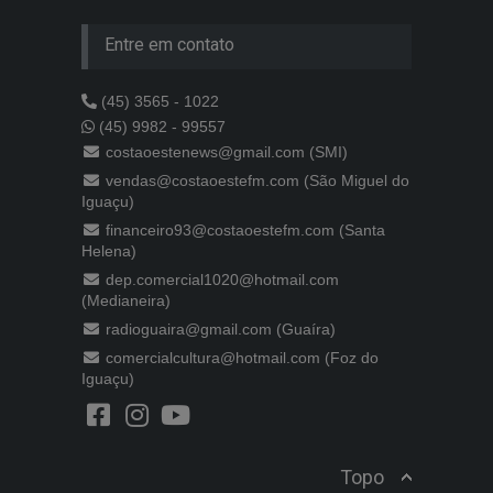
Entre em contato
(45) 3565 - 1022
(45) 9982 - 99557
costaoestenews@gmail.com (SMI)
vendas@costaoestefm.com (São Miguel do
Iguaçu)
financeiro93@costaoestefm.com (Santa
Helena)
dep.comercial1020@hotmail.com
(Medianeira)
radioguaira@gmail.com (Guaíra)
comercialcultura@hotmail.com (Foz do
Iguaçu)
Topo