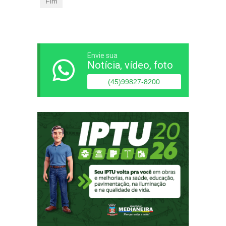
Fim
Envie sua
Notícia, vídeo, foto
(45)99827-8200