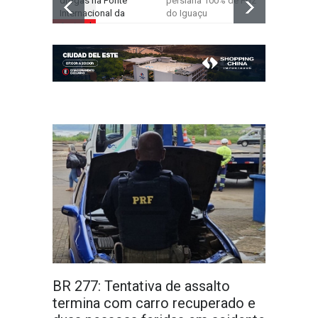
drogas na Ponte
persiana 100% de Foz
saúde e e
Internacional da
do Iguaçu
anuncia pa
Amizade
obras para
BR 277: Tentativa de assalto
termina com carro recuperado e