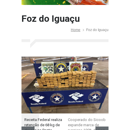
Foz do Iguaçu
Home
Foz do Iguaçu
Receita Federal realiza
Cooperado do Sicoob
Prefeitura 
retenção de 68 kg de
expande marca de
projeta R$