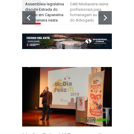
Assembleia legislativa
OAB Medianeira reúne
Medianeira
discute Estrada do
profissionais para
segunda m
Colono em Capanema
homenagem ao Dia
gripe; em 
e Medianeira nesta
do Advogado
estado 94 
semana
foram con