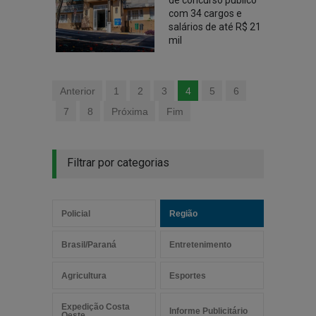
de concurso público
com 34 cargos e
salários de até R$ 21
mil
Anterior
1
2
3
4
5
6
7
8
Próxima
Fim
Filtrar por categorias
Policial
Região
Brasil/Paraná
Entretenimento
Agricultura
Esportes
Expedição Costa
Informe Publicitário
Oeste