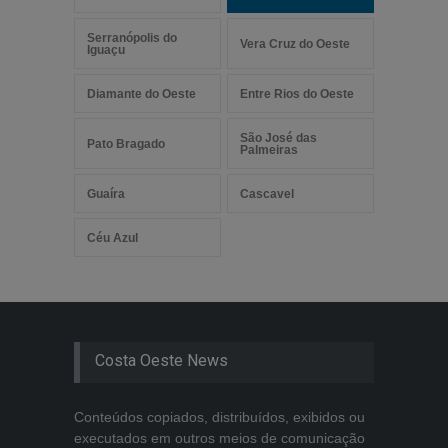
Serranópolis do
Vera Cruz do Oeste
Iguaçu
Diamante do Oeste
Entre Rios do Oeste
São José das
Pato Bragado
Palmeiras
Guaíra
Cascavel
Céu Azul
Costa Oeste News
Conteúdos copiados, distribuídos, exibidos ou
executados em outros meios de comunicação