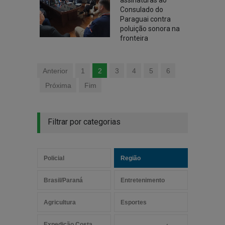
assinaturas ao
Consulado do
Paraguai contra
poluição sonora na
fronteira
Anterior
1
2
3
4
5
6
Próxima
Fim
Filtrar por categorias
Policial
Região
Brasil/Paraná
Entretenimento
Agricultura
Esportes
Expedição Costa