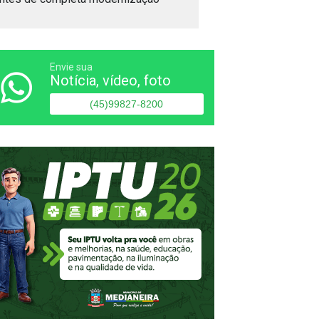
Envie sua
Notícia, vídeo, foto
(45)99827-8200