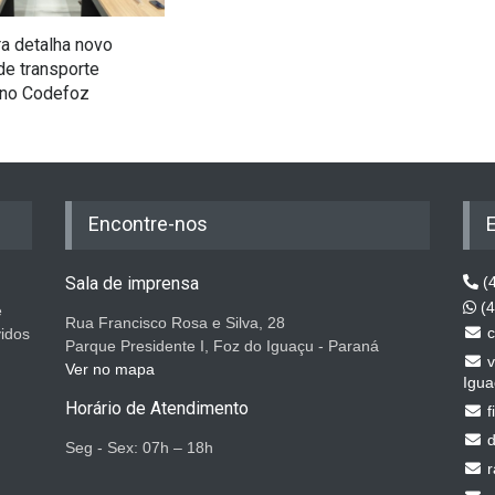
ra detalha novo
e transporte
 no Codefoz
Encontre-nos
Sala de imprensa
(4
(4
e
Rua Francisco Rosa e Silva, 28
c
vidos
Parque Presidente I, Foz do Iguaçu - Paraná
v
Ver no mapa
Igua
Horário de Atendimento
f
d
Seg - Sex: 07h – 18h
r