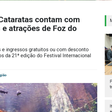
TCataratas contam com
 e atrações de Foz do
 e ingressos gratuitos ou com desconto
os da 21ª edição do Festival Internacional
gião
P
t
I
a