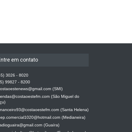
Entre em contato
5) 3026 - 8020
5) 99827 - 8200
ostaoestenews@gmail.com (SMI)
endas@costaoestefm.com (São Miguel do
çu)
inanceiro93@costaoestefm.com (Santa Helena)
ep.comercial1020@hotmail.com (Medianeira)
adioguaira@gmail.com (Guaíra)