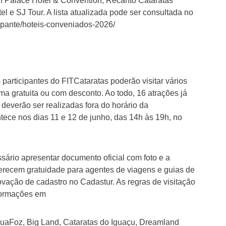
n Palace Hotel & Convention; Recanto Cataratas
 e SJ Tour. A lista atualizada pode ser consultada no
icipante/hoteis-conveniados-2026/
articipantes do FITCataratas poderão visitar vários
rma gratuita ou com desconto. Ao todo, 16 atrações já
 deverão ser realizadas fora do horário da
tece nos dias 11 e 12 de junho, das 14h às 19h, no
ssário apresentar documento oficial com foto e a
ferecem gratuidade para agentes de viagens e guias de
vação de cadastro no Cadastur. As regras de visitação
nformações em
AquaFoz, Big Land, Cataratas do Iguaçu, Dreamland