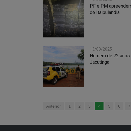
PF e PM apreendem 
de Itaipulândia
13/03/2025
Homem de 72 anos é
Jacutinga
Anterior
1
2
3
4
5
6
7