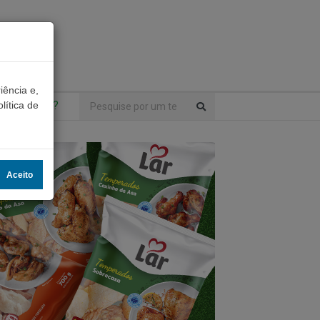
iência e,
ntrou algo?
lítica de
Aceito