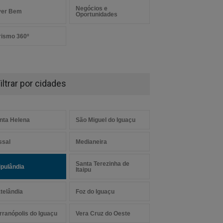
Negócios e
ver Bem
Oportunidades
rismo 360º
iltrar por cidades
nta Helena
São Miguel do Iguaçu
ssal
Medianeira
Santa Terezinha de
aipulândia
Itaipu
telândia
Foz do Iguaçu
rranópolis do Iguaçu
Vera Cruz do Oeste