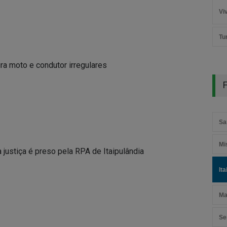
Vi
Tu
gra moto e condutor irregulares
F
Sa
Mi
 justiça é preso pela RPA de Itaipulândia
It
Ma
Se