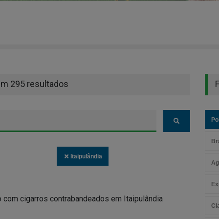
em 295 resultados
F
Pol
Br
Itaipulândia
Ag
Ex
 com cigarros contrabandeados em Itaipulândia
Cl