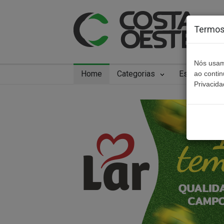
Termos 
Nós usam
Home
Categorias
Especiais
ao conti
Privacida