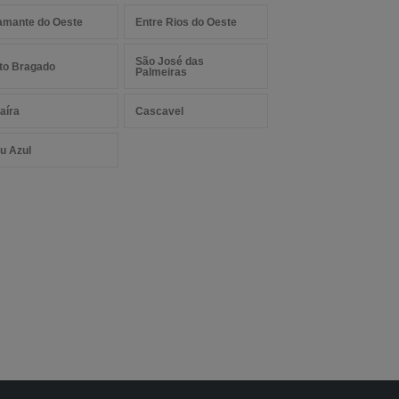
amante do Oeste
Entre Rios do Oeste
São José das
to Bragado
Palmeiras
aíra
Cascavel
u Azul