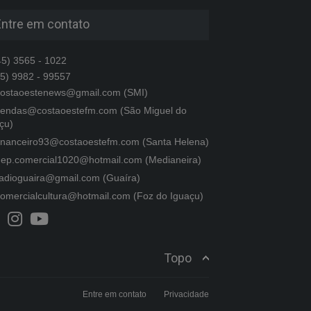
Entre em contato
5) 3565 - 1022
5) 9982 - 99557
ostaoestenews@gmail.com (SMI)
endas@costaoestefm.com (São Miguel do
çu)
inanceiro93@costaoestefm.com (Santa Helena)
ep.comercial1020@hotmail.com (Medianeira)
adioguaira@gmail.com (Guaíra)
omercialcultura@hotmail.com (Foz do Iguaçu)
Topo
Entre em contato
Privacidade