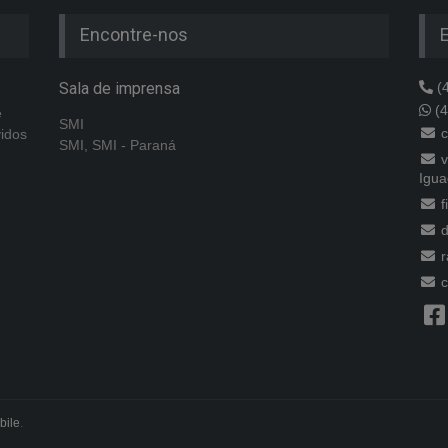
Encontre-nos
Sala de imprensa
(4
(4
e
SMI
c
vidos
SMI, SMI - Paraná
v
Igua
f
d
r
c
bile
.