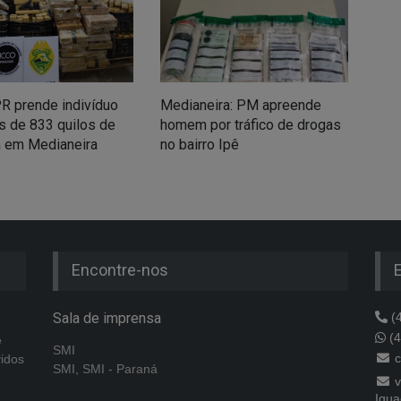
R prende indivíduo
Medianeira: PM apreende
 de 833 quilos de
homem por tráfico de drogas
 em Medianeira
no bairro Ipê
Encontre-nos
Sala de imprensa
(4
(4
e
SMI
c
vidos
SMI, SMI - Paraná
v
Igua