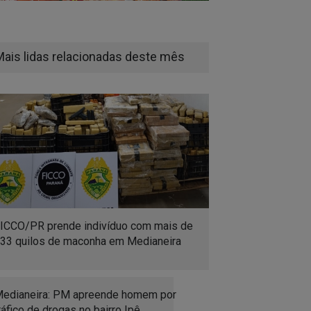
Mais lidas relacionadas deste mês
ICCO/PR prende indivíduo com mais de
33 quilos de maconha em Medianeira
edianeira: PM apreende homem por
ráfico de drogas no bairro Ipê