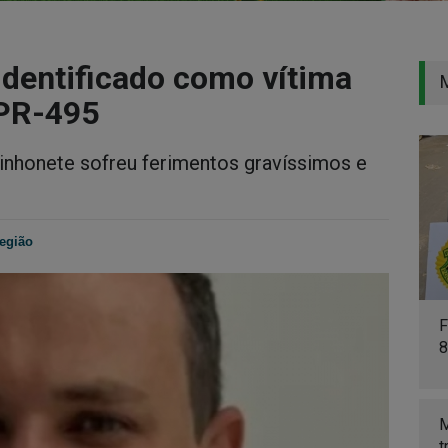
 identificado como vítima
 PR-495
inhonete sofreu ferimentos gravíssimos e
egião
F
8
M
t