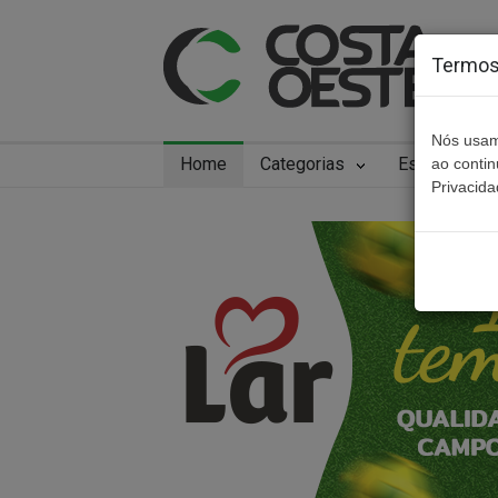
Termos 
Nós usam
Home
Categorias
Especiais
ao conti
Privacida