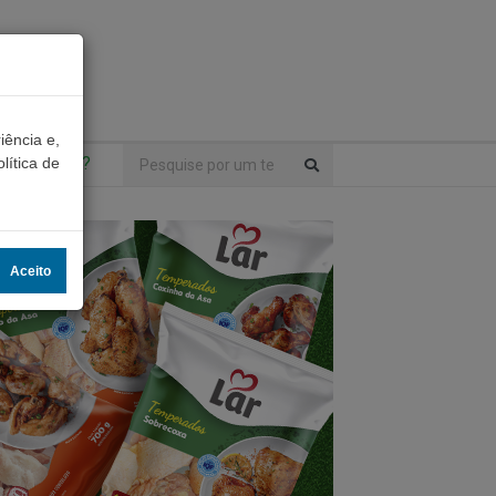
iência e,
ntrou algo?
lítica de
Aceito