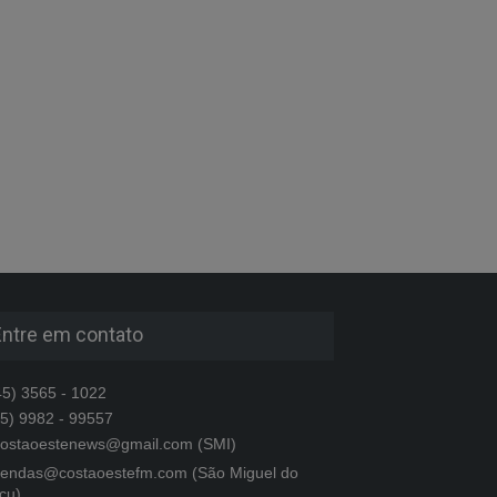
Entre em contato
5) 3565 - 1022
5) 9982 - 99557
ostaoestenews@gmail.com (SMI)
endas@costaoestefm.com (São Miguel do
çu)