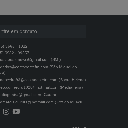
Entre em contato
5) 3565 - 1022
5) 9982 - 99557
ostaoestenews@gmail.com (SMI)
endas@costaoestefm.com (São Miguel do
çu)
inanceiro93@costaoestefm.com (Santa Helena)
ep.comercial1020@hotmail.com (Medianeira)
adioguaira@gmail.com (Guaíra)
omercialcultura@hotmail.com (Foz do Iguaçu)
Topo