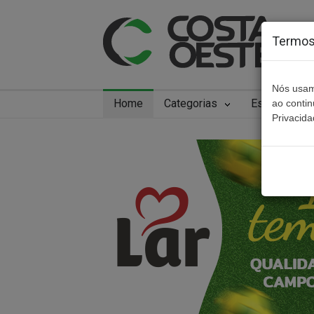
Termos 
Nós usam
Home
Categorias
Especiais
ao conti
Privacida