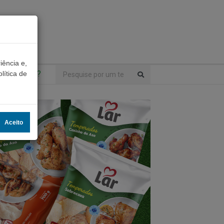
iência e,
ntrou algo?
lítica de
Aceito