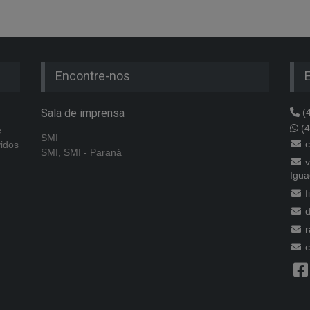
Encontre-nos
Sala de imprensa
(4
(4
e
SMI
c
vidos
SMI, SMI - Paraná
v
Igua
f
d
r
c