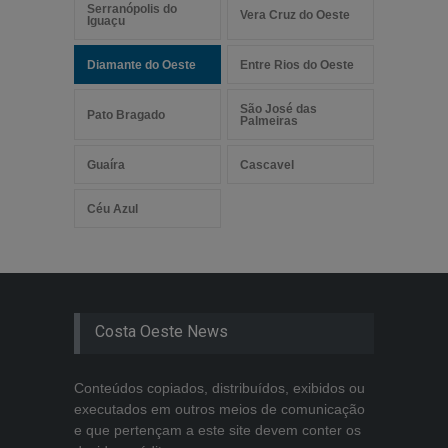
Serranópolis do
Vera Cruz do Oeste
Iguaçu
Diamante do Oeste
Entre Rios do Oeste
São José das
Pato Bragado
Palmeiras
Guaíra
Cascavel
Céu Azul
Costa Oeste News
Conteúdos copiados, distribuídos, exibidos ou
executados em outros meios de comunicação
e que pertençam a este site devem conter os