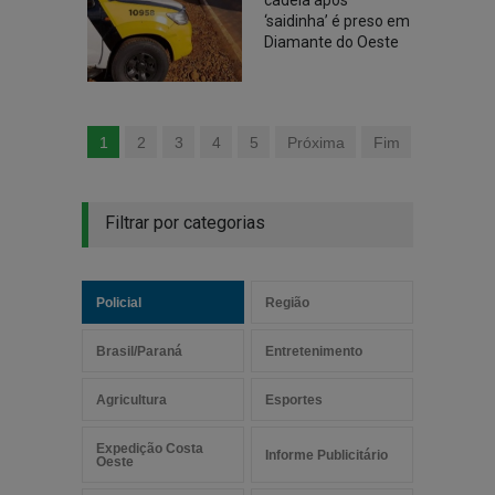
cadeia após
‘saidinha’ é preso em
Diamante do Oeste
1
2
3
4
5
Próxima
Fim
Filtrar por categorias
Policial
Região
Brasil/Paraná
Entretenimento
Agricultura
Esportes
Expedição Costa
Informe Publicitário
Oeste