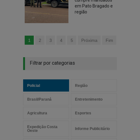
cumpre mandados
em Pato Bragado e
região
1
2
3
4
5
Próxima
Fim
Filtrar por categorias
Policial
Região
Brasil/Paraná
Entretenimento
Agricultura
Esportes
Expedição Costa
Informe Publicitário
Oeste