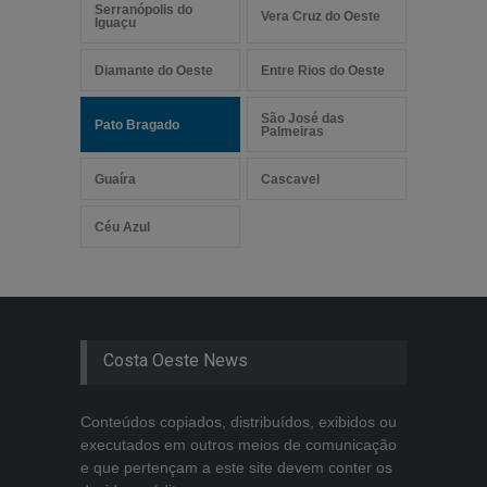
Serranópolis do
Vera Cruz do Oeste
Iguaçu
Diamante do Oeste
Entre Rios do Oeste
São José das
Pato Bragado
Palmeiras
Guaíra
Cascavel
Céu Azul
Costa Oeste News
Conteúdos copiados, distribuídos, exibidos ou
executados em outros meios de comunicação
e que pertençam a este site devem conter os