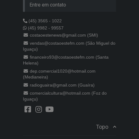
Entre em contato
(45) 3565 - 1022
(45) 9982 - 99557
costaoestenews@gmail.com (SMI)
vendas@costaoestefm.com (São Miguel do
Iguaçu)
financeiro93@costaoestefm.com (Santa
Helena)
dep.comercial1020@hotmail.com
(Medianeira)
radioguaira@gmail.com (Guaíra)
comercialcultura@hotmail.com (Foz do
Iguaçu)
Topo