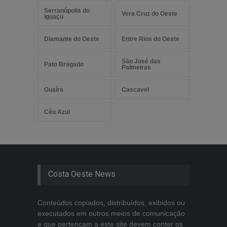
Serranópolis do
Vera Cruz do Oeste
Iguaçu
Diamante do Oeste
Entre Rios do Oeste
São José das
Pato Bragado
Palmeiras
Guaíra
Cascavel
Céu Azul
Costa Oeste News
Conteúdos copiados, distribuídos, exibidos ou
executados em outros meios de comunicação
e que pertençam a este site devem conter os