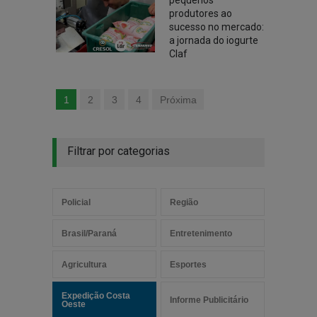
pequenos
produtores ao
sucesso no mercado:
a jornada do iogurte
Claf
1
2
3
4
Próxima
Filtrar por categorias
Policial
Região
Brasil/Paraná
Entretenimento
Agricultura
Esportes
Expedição Costa
Informe Publicitário
Oeste