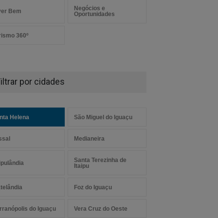
Negócios e
ver Bem
Oportunidades
rismo 360º
iltrar por cidades
nta Helena
São Miguel do Iguaçu
ssal
Medianeira
Santa Terezinha de
aipulândia
Itaipu
telândia
Foz do Iguaçu
rranópolis do Iguaçu
Vera Cruz do Oeste