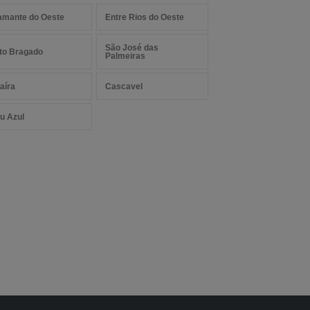
amante do Oeste
Entre Rios do Oeste
São José das
to Bragado
Palmeiras
aíra
Cascavel
u Azul