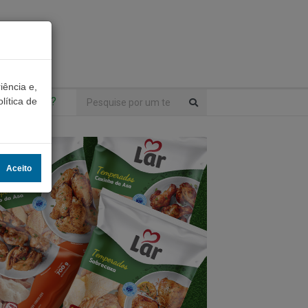
iência e,
ntrou algo?
lítica de
Aceito