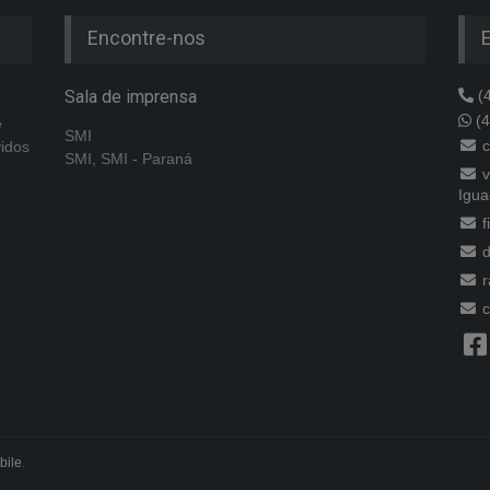
Encontre-nos
Sala de imprensa
(4
(4
e
SMI
c
vidos
SMI, SMI - Paraná
v
Igua
f
d
r
c
bile
.