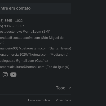
Entre em contato
5) 3565 - 1022
5) 9982 - 99557
ostaoestenews@gmail.com (SMI)
endas@costaoestefm.com (São Miguel do
çu)
inanceiro93@costaoestefm.com (Santa Helena)
ep.comercial1020@hotmail.com (Medianeira)
adioguaira@gmail.com (Guaíra)
omercialcultura@hotmail.com (Foz do Iguaçu)
Topo
Entre em contato
Privacidade