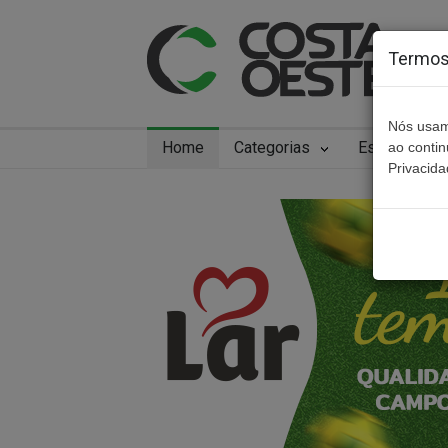
Termos 
Nós usam
Home
Categorias
Especiais
ao conti
Privacida