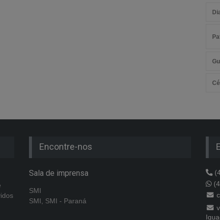
Di
Pa
Gu
Cé
Encontre-nos
Sala de imprensa
(4
(4
e
SMI
c
vidos
SMI, SMI - Paraná
v
Igua