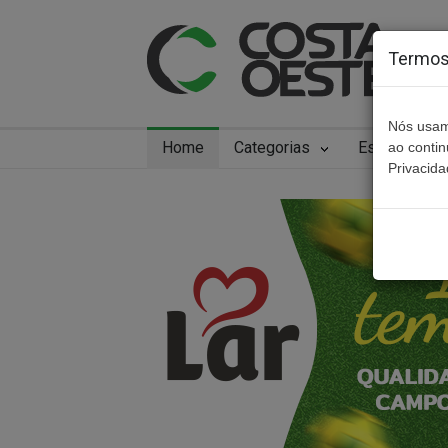
Termos 
Nós usam
Home
Categorias
Especiais
ao conti
Privacida