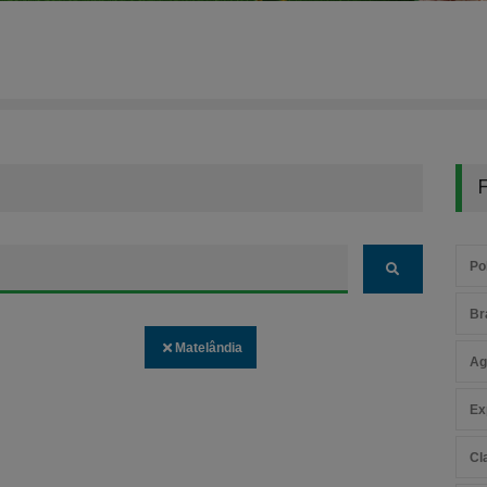
F
Pol
Br
Matelândia
Ag
Ex
Cl