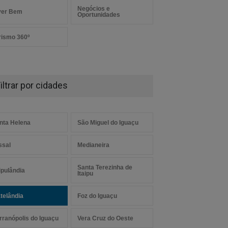
Negócios e
ver Bem
Oportunidades
rismo 360º
iltrar por cidades
nta Helena
São Miguel do Iguaçu
ssal
Medianeira
Santa Terezinha de
aipulândia
Itaipu
telândia
Foz do Iguaçu
rranópolis do Iguaçu
Vera Cruz do Oeste