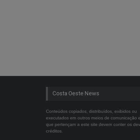
Costa Oeste News
Conteúdos copiados, distribuídos, exibidos ou
executados em outros meios de comunicação 
que pertençam a este site devem conter os de
créditos.