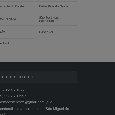
amante do Oeste
Entre Rios do Oeste
São José das
to Bragado
Palmeiras
aíra
Cascavel
u Azul
Entre em contato
5) 3565 - 1022
5) 9982 - 99557
ostaoestenews@gmail.com (SMI)
endas@costaoestefm.com (São Miguel do
çu)