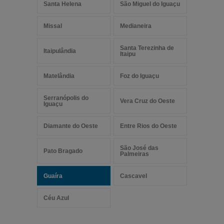
Santa Helena
São Miguel do Iguaçu
Missal
Medianeira
Santa Terezinha de
Itaipulândia
Itaipu
Matelândia
Foz do Iguaçu
Serranópolis do
Vera Cruz do Oeste
Iguaçu
Diamante do Oeste
Entre Rios do Oeste
São José das
Pato Bragado
Palmeiras
Guaíra
Cascavel
Céu Azul