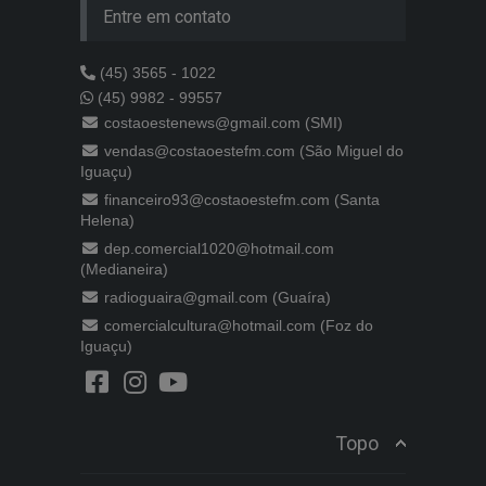
Entre em contato
(45) 3565 - 1022
(45) 9982 - 99557
costaoestenews@gmail.com (SMI)
vendas@costaoestefm.com (São Miguel do
Iguaçu)
financeiro93@costaoestefm.com (Santa
Helena)
dep.comercial1020@hotmail.com
(Medianeira)
radioguaira@gmail.com (Guaíra)
comercialcultura@hotmail.com (Foz do
Iguaçu)
Topo