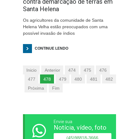
contra demarcação de terras em
Santa Helena
Os agricultores da comunidade de Santa
Helena Velha estão preocupados com uma
possível invasão de índios
CONTINUE LENDO
Inicio
Anterior
474
475
476
477
478
479
480
481
482
Próxima
Fim
Envie sua
Notícia, vídeo, foto
(45)98818-3666