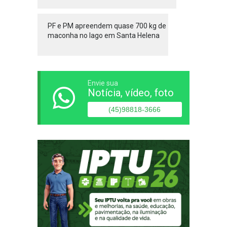
PF e PM apreendem quase 700 kg de
maconha no lago em Santa Helena
Envie sua
Notícia, vídeo, foto
(45)98818-3666