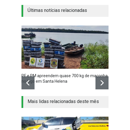
Últimas notícias relacionadas
PF e PM apreendem quase 700 kg de maconha
Vídeo 
no lago em Santa Helena
madru
Mais lidas relacionadas deste mês