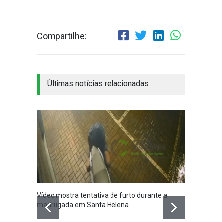
Compartilhe:
Últimas notícias relacionadas
Vídeo mostra tentativa de furto durante a
Santa 
madrugada em Santa Helena
nesta q