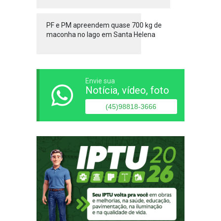
PF e PM apreendem quase 700 kg de
maconha no lago em Santa Helena
Envie sua
Notícia, vídeo, foto
(45)98818-3666