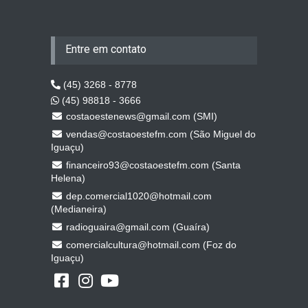
Entre em contato
(45) 3268 - 8778
(45) 98818 - 3666
costaoestenews@gmail.com (SMI)
vendas@costaoestefm.com (São Miguel do
Iguaçu)
financeiro93@costaoestefm.com (Santa
Helena)
dep.comercial1020@hotmail.com
(Medianeira)
radioguaira@gmail.com (Guaíra)
comercialcultura@hotmail.com (Foz do
Iguaçu)