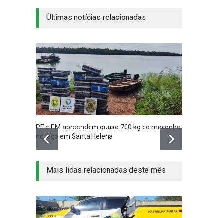
Últimas notícias relacionadas
PF e PM apreendem quase 700 kg de maconha
Vídeo 
no lago em Santa Helena
madru
Mais lidas relacionadas deste mês