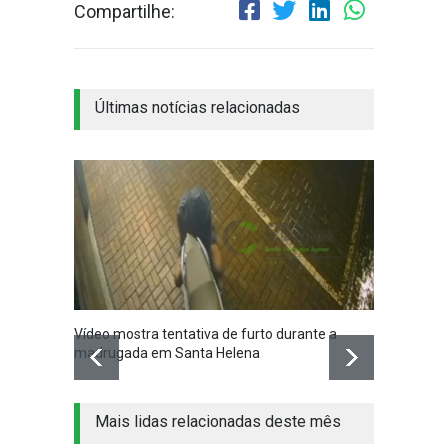
Compartilhe:
Últimas notícias relacionadas
Vídeo mostra tentativa de furto durante a
Santa 
madrugada em Santa Helena
nesta q
Mais lidas relacionadas deste mês