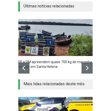
Últimas notícias relacionadas
PF e PM apreendem quase 700 kg de maconha
Vídeo 
no lago em Santa Helena
madru
Mais lidas relacionadas deste mês