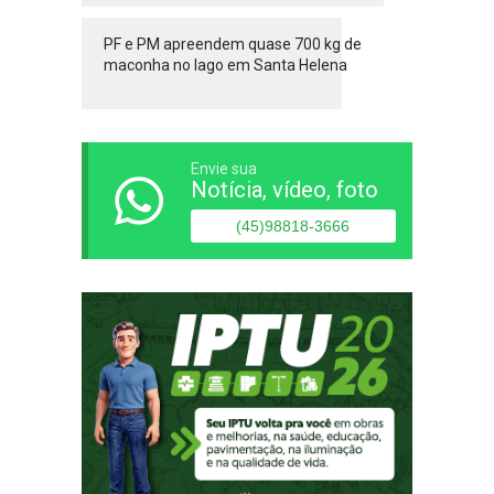
PF e PM apreendem quase 700 kg de
maconha no lago em Santa Helena
Envie sua
Notícia, vídeo, foto
(45)98818-3666