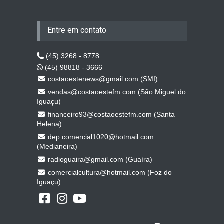
Entre em contato
(45) 3268 - 8778
(45) 98818 - 3666
costaoestenews@gmail.com (SMI)
vendas@costaoestefm.com (São Miguel do
Iguaçu)
financeiro93@costaoestefm.com (Santa
Helena)
dep.comercial1020@hotmail.com
(Medianeira)
radioguaira@gmail.com (Guaíra)
comercialcultura@hotmail.com (Foz do
Iguaçu)