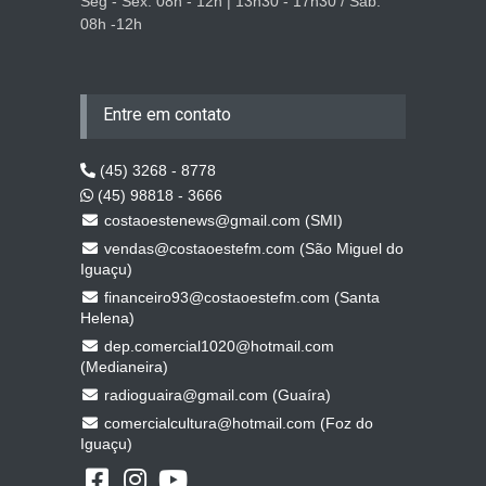
Seg - Sex: 08h - 12h | 13h30 - 17h30 / Sáb:
08h -12h
Entre em contato
(45) 3268 - 8778
(45) 98818 - 3666
costaoestenews@gmail.com (SMI)
vendas@costaoestefm.com (São Miguel do
Iguaçu)
financeiro93@costaoestefm.com (Santa
Helena)
dep.comercial1020@hotmail.com
(Medianeira)
radioguaira@gmail.com (Guaíra)
comercialcultura@hotmail.com (Foz do
Iguaçu)