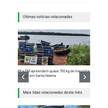
Últimas notícias relacionadas
PF e PM apreendem quase 700 kg de maconha
Vídeo 
no lago em Santa Helena
madru
Mais lidas relacionadas deste mês