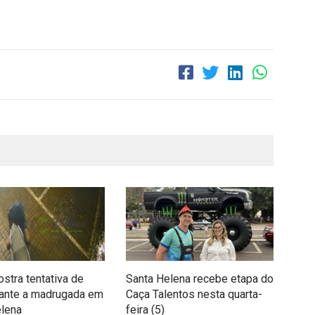
stra tentativa de
Santa Helena recebe etapa do
Sant
rante a madrugada em
Caça Talentos nesta quarta-
mun
elena
feira (5)
cam