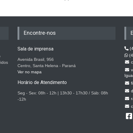
Encontre-nos
Sala de imprensa
(4
(4
e
Avenida Brasil, 956
c
vidos
Centro, Santa Helena - Paraná
v
Ver no mapa
Igua
Horário de Atendimento
f
d
Seg - Sex: 08h - 12h | 13h30 - 17h30 / Sáb: 08h
r
-12h
c