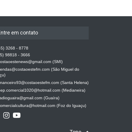
Entre em contato
5) 3268 - 8778
5) 98818 - 3666
ostaoestenews@gmail.com (SMI)
endas@costaoestefm.com (São Miguel do
çu)
inanceiro93@costaoestefm.com (Santa Helena)
ep.comercial1020@hotmail.com (Medianeira)
adioguaira@gmail.com (Guaíra)
omercialcultura@hotmail.com (Foz do Iguaçu)
Topo