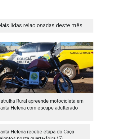
Mais lidas relacionadas deste mês
atrulha Rural apreende motocicleta em
anta Helena com escape adulterado
anta Helena recebe etapa do Caça
alentos nesta quarta-feira (5)