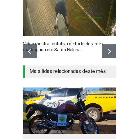
Vídeo mostra tentativa de furto durante a
Santa 
madrugada em Santa Helena
nesta q
Mais lidas relacionadas deste mês