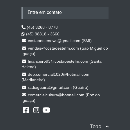
Entre em contato
(45) 3268 - 8778
(45) 98818 - 3666
costaoestenews@gmail.com (SMI)
vendas@costaoestefm.com (São Miguel do
Iguaçu)
financeiro93@costaoestefm.com (Santa
Helena)
dep.comercial1020@hotmail.com
(Medianeira)
radioguaira@gmail.com (Guaíra)
comercialcultura@hotmail.com (Foz do
Iguaçu)
Topo