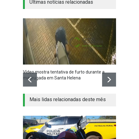
Últimas notícias relacionadas
Vídeo mostra tentativa de furto durante a
Santa 
madrugada em Santa Helena
nesta q
Mais lidas relacionadas deste mês