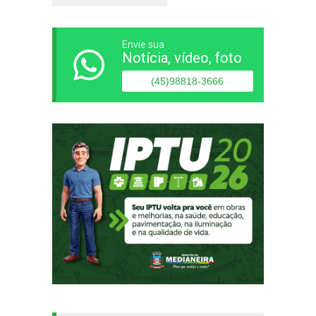
Envie sua
Notícia, vídeo, foto
(45)98818-3666