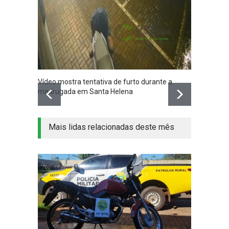
Vídeo mostra tentativa de furto durante a
Santa 
madrugada em Santa Helena
nesta q
Mais lidas relacionadas deste mês