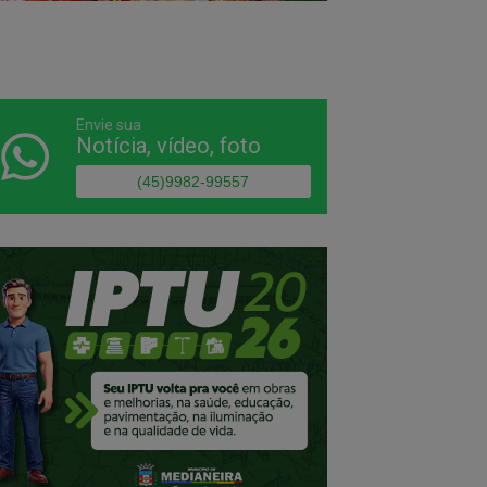
Envie sua
Notícia, vídeo, foto
(45)9982-99557