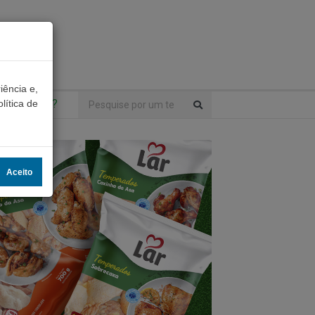
iência e,
ntrou algo?
lítica de
Aceito