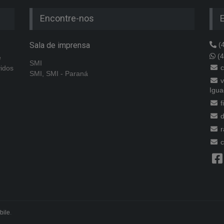
Encontre-nos
Sala de imprensa
(4
(4
e
SMI
c
vidos
SMI, SMI - Paraná
v
Igua
f
d
r
c
bile
.