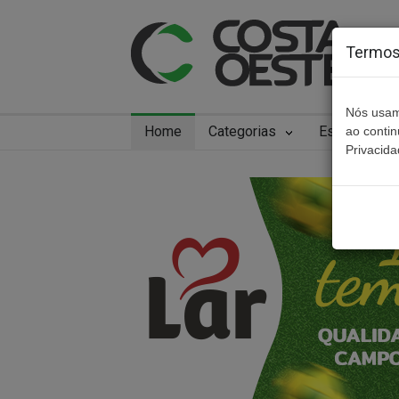
Termos 
Nós usam
Home
Categorias
Especiais
ao conti
Privacida