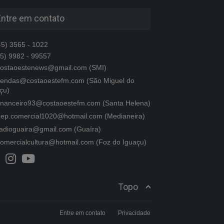
Entre em contato
5) 3565 - 1022
5) 9982 - 99557
ostaoestenews@gmail.com (SMI)
endas@costaoestefm.com (São Miguel do
çu)
inanceiro93@costaoestefm.com (Santa Helena)
ep.comercial1020@hotmail.com (Medianeira)
adioguaira@gmail.com (Guaíra)
omercialcultura@hotmail.com (Foz do Iguaçu)
Topo
Entre em contato
Privacidade