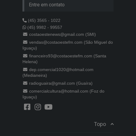
Entre em contato
(45) 3565 - 1022
(45) 9982 - 99557
costaoestenews@gmail.com (SMI)
vendas@costaoestefm.com (São Miguel do
Iguaçu)
financeiro93@costaoestefm.com (Santa
Helena)
dep.comercial1020@hotmail.com
(Medianeira)
radioguaira@gmail.com (Guaíra)
comercialcultura@hotmail.com (Foz do
Iguaçu)
Topo