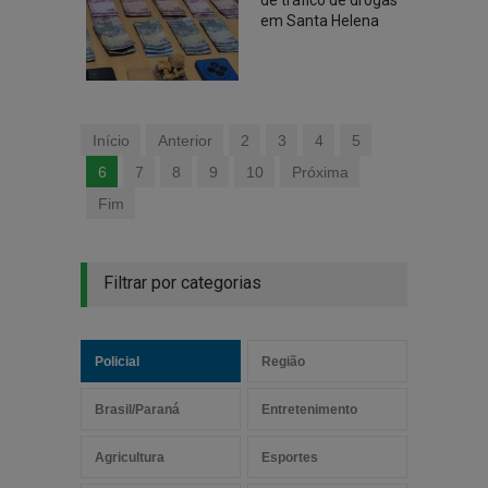
de tráfico de drogas
em Santa Helena
Início
Anterior
2
3
4
5
6
7
8
9
10
Próxima
Fim
Filtrar por categorias
Policial
Região
Brasil/Paraná
Entretenimento
Agricultura
Esportes