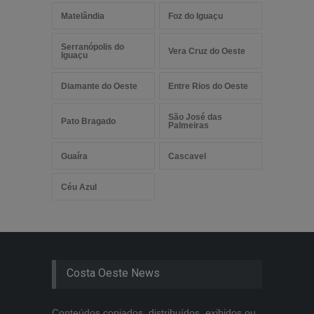
Matelândia
Foz do Iguaçu
Serranópolis do
Vera Cruz do Oeste
Iguaçu
Diamante do Oeste
Entre Rios do Oeste
São José das
Pato Bragado
Palmeiras
Guaíra
Cascavel
Céu Azul
Costa Oeste News
Conteúdos copiados, distribuídos, exibidos ou