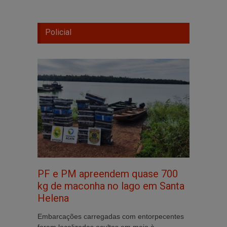
Policial
PF e PM apreendem quase 700
kg de maconha no lago em Santa
Helena
Embarcações carregadas com entorpecentes