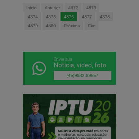
Inicio
Anterior
4872
4873
4874
4875
4876
4877
4878
4879
4880
Próxima
Fim
Envie sua
Notícia, vídeo, foto
(45)9982-99557