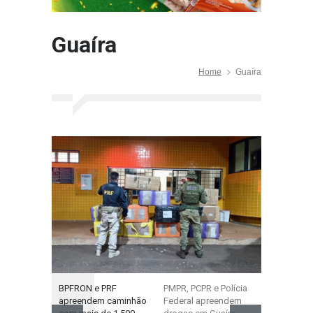
Guaíra
Home
Guaíra
BPFRON e PRF
PMPR, PCPR e Polícia
BPFRON, B
apreendem caminhão
Federal apreendem
Polícia Fed