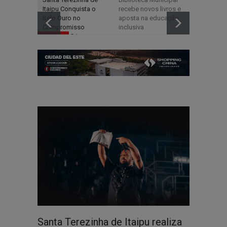
Itaipu Conquista o
recebe novos livros e
Uma Celeb
Selo Ouro no
aposta na educação
Amor, Fé e
Compromisso
inclusiva
Família
Nacional Criança
Alfabetizada
Santa Terezinha de Itaipu realiza