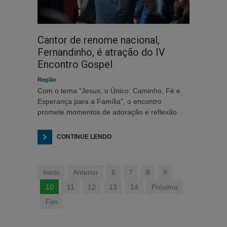
Cantor de renome nacional,
Fernandinho, é atração do IV
Encontro Gospel
Região
Com o tema "Jesus, o Único: Caminho, Fé e
Esperança para a Família", o encontro
promete momentos de adoração e reflexão.
CONTINUE LENDO
Inicio
Anterior
6
7
8
9
10
11
12
13
14
Próxima
Fim