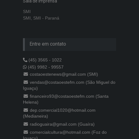
Sala de imprensa
SMI
SMI, SMI - Paraná
Entre em contato
(45) 3565 - 1022
(45) 9982 - 99557
costaoestenews@gmail.com (SMI)
vendas@costaoestefm.com (São Miguel do
Iguaçu)
financeiro93@costaoestefm.com (Santa
Helena)
dep.comercial1020@hotmail.com
(Medianeira)
radioguaira@gmail.com (Guaíra)
comercialcultura@hotmail.com (Foz do
Iguaçu)