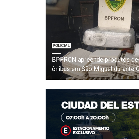
POLICIAL
BPFRON apreende produtos d
ônibus em São Miguel durante 