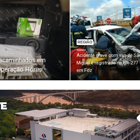
REGIÃO
Acidente grave com van de Sã
escaminhados em
Miguel é registrado na BR-277
Operação Hórus
em Foz