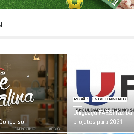
u
REGIÃO
ENTRETENIMENTO
Uniguaçu FAESI faz bal
 Concurso
projetos para 2021