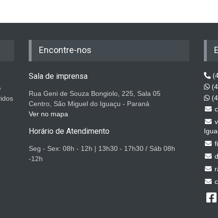
Encontre-nos
Sala de imprensa
(4
(4
e
Rua Geni de Souza Bongiolo, 225, Sala 05
(4
vidos
Centro, São Miguel do Iguaçu - Paraná
c
Ver no mapa
v
Horário de Atendimento
Igua
f
Seg - Sex: 08h - 12h | 13h30 - 17h30 / Sáb 08h
d
-12h
r
c