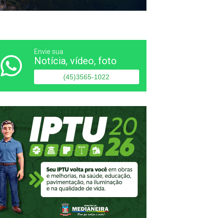
Envie sua
Notícia, vídeo, foto
(45)3565-1022