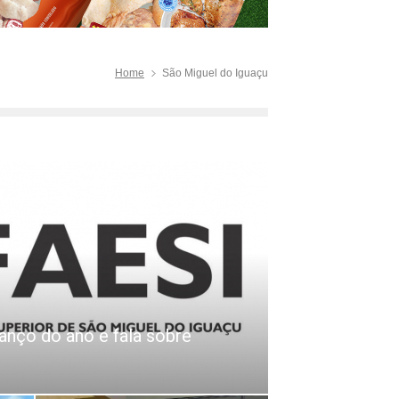
Home
São Miguel do Iguaçu
anço do ano e fala sobre