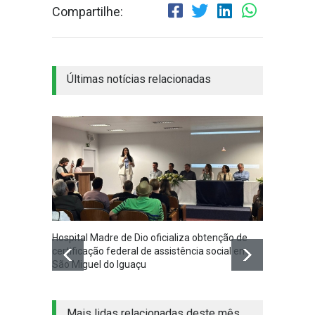
Compartilhe:
Últimas notícias relacionadas
Hospital Madre de Dio oficializa obtenção de
Associ
certificação federal de assistência social em
Iguaçu
São Miguel do Iguaçu
na co
Mais lidas relacionadas deste mês