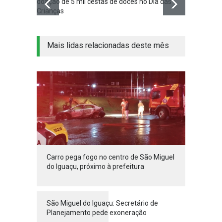
doação de 5 mil cestas de doces no Dia das
Planej
Crianças
Mais lidas relacionadas deste mês
Carro pega fogo no centro de São Miguel
do Iguaçu, próximo à prefeitura
São Miguel do Iguaçu: Secretário de
Planejamento pede exoneração