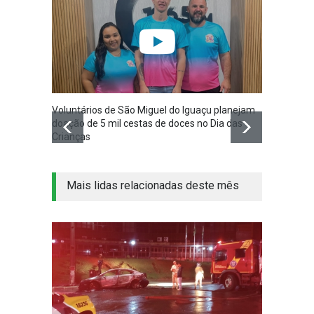
Voluntários de São Miguel do Iguaçu planejam
São Mi
doação de 5 mil cestas de doces no Dia das
Planej
Crianças
Mais lidas relacionadas deste mês