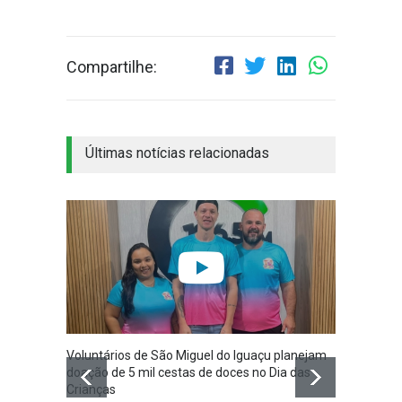
Compartilhe:
Últimas notícias relacionadas
Voluntários de São Miguel do Iguaçu planejam
São Mi
doação de 5 mil cestas de doces no Dia das
Planej
Crianças