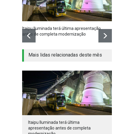
Itaipu Iluminada terá última apresentação
Prefei
antes de completa modernização
coleti
Mais lidas relacionadas deste mês
Itaipu Iluminada terá última
apresentação antes de completa
modernização