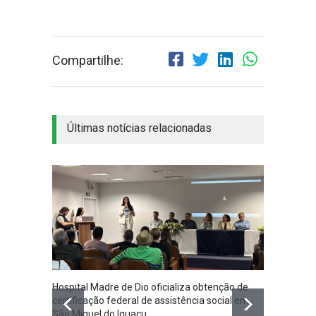
Compartilhe:
Últimas notícias relacionadas
Hospital Madre de Dio oficializa obtenção de
Associ
certificação federal de assistência social em
Iguaçu
São Miguel do Iguaçu
na co