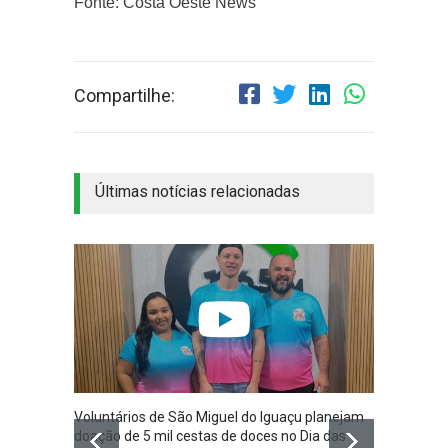
Fonte: Costa Oeste News
Compartilhe:
Últimas notícias relacionadas
Voluntários de São Miguel do Iguaçu planejam
São Mi
doação de 5 mil cestas de doces no Dia das
Planej